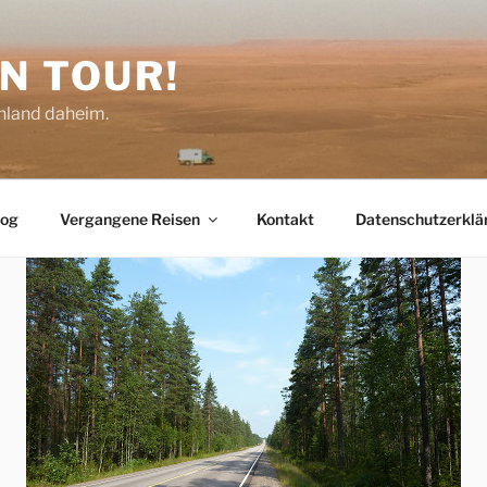
N TOUR!
chland daheim.
log
Vergangene Reisen
Kontakt
Datenschutzerklä