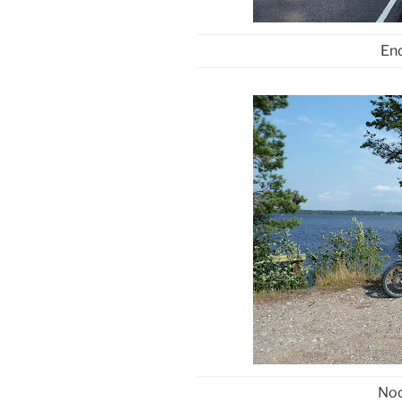
En
Noc