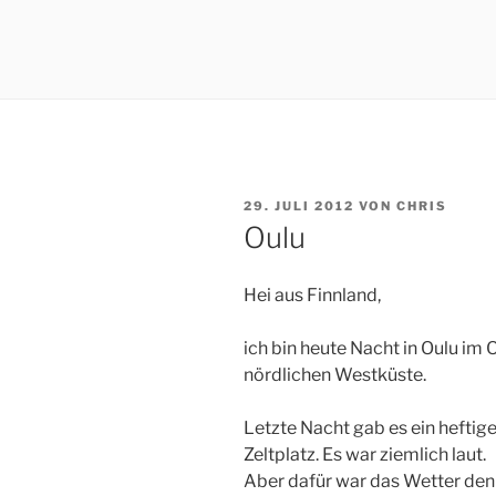
VERÖFFENTLICHT
29. JULI 2012
VON
CHRIS
AM
Oulu
Hei aus Finnland,
ich bin heute Nacht in Oulu im O
nördlichen Westküste.
Letzte Nacht gab es ein heftig
Zeltplatz. Es war ziemlich laut.
Aber dafür war das Wetter den 