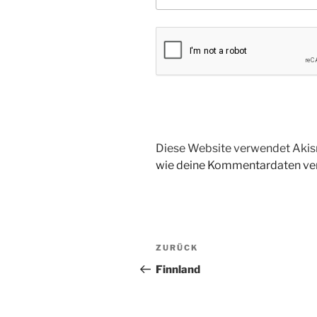
Diese Website verwendet Akis
wie deine Kommentardaten ver
Beitragsnavigation
Vorheriger
ZURÜCK
Beitrag
Finnland