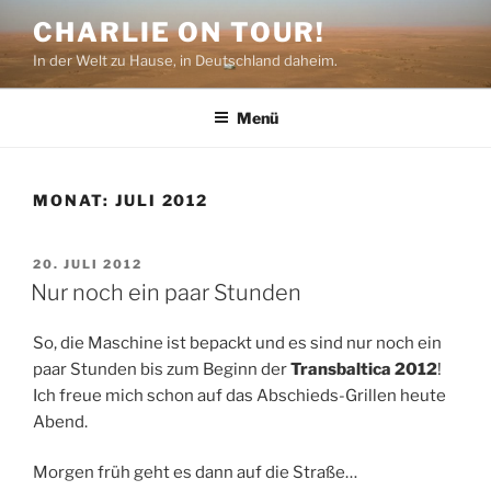
Zum
CHARLIE ON TOUR!
Inhalt
In der Welt zu Hause, in Deutschland daheim.
springen
Menü
MONAT:
JULI 2012
VERÖFFENTLICHT
20. JULI 2012
AM
Nur noch ein paar Stunden
So, die Maschine ist bepackt und es sind nur noch ein
paar Stunden bis zum Beginn der
Transbaltica 2012
!
Ich freue mich schon auf das Abschieds-Grillen heute
Abend.
Morgen früh geht es dann auf die Straße…